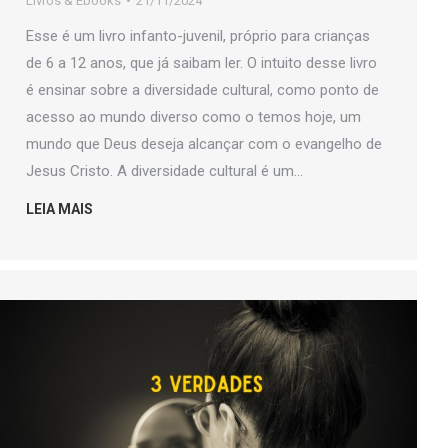
Livros & Ebooks
21/11/2024
Esse é um livro infanto-juvenil, próprio para crianças
de 6 a 12 anos, que já saibam ler. O intuito desse livro
é ensinar sobre a diversidade cultural, como ponto de
acesso ao mundo diverso como o temos hoje, um
mundo que Deus deseja alcançar com o evangelho de
Jesus Cristo. A diversidade cultural é um…
LEIA MAIS