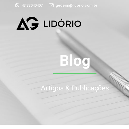
43 33040407
gedeon@lidorio.com.br
Blog
Artigos & Publicações