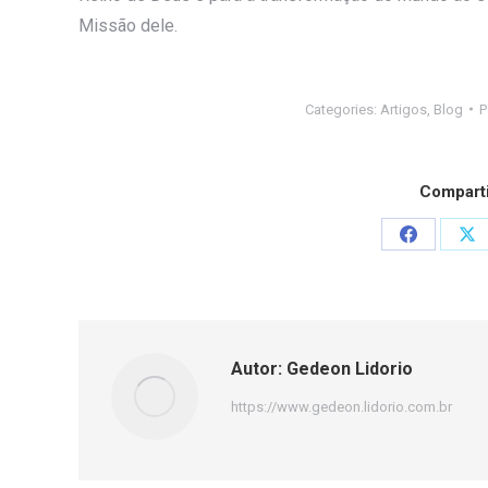
Missão dele.
Categories:
Artigos
,
Blog
P
Comparti
Share
Sh
on
on
Facebook
X
Autor:
Gedeon Lidorio
https://www.gedeon.lidorio.com.br