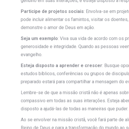
genuíno em suas interações, e esteja disposto a res
Participe de projetos sociais
: Envolva-se em proje
pode incluir alimentar os famintos, visitar os doentes,
demonstre o amor de Deus em ação.
Seja um exemplo
: Viva sua vida de acordo com os p
generosidade e integridade. Quando as pessoas veem 
evangelho.
Esteja disposto a aprender e crescer
: Busque opor
estudos bíblicos, conferências ou grupos de discipu
preparado estará para compartilhar a mensagem do e
Lembre-se de que a missão cristã não é apenas sobre
compassivo em todas as suas interações. Esteja aber
disposto a ajudá-las de todas as maneiras que puder.
Ao se envolver na missão cristã, você fará parte de 
Reino de Deus e para a transformação do mundo ao se