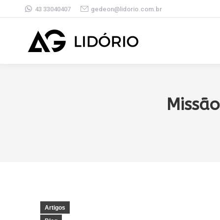
43 33040407
gedeon@lidorio.com.br
Missão
Artigos