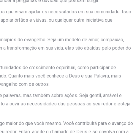
ponder a perguntas e dúvidas que possam surgir.
tos que visam ajudar os necessitados em sua comunidade. Isso
 apoiar órfãos e viúvas, ou qualquer outra iniciativa que
rincípios do evangelho. Seja um modelo de amor, compaixão,
a transformação em sua vida, elas são atraídas pelo poder do
tunidades de crescimento espiritual, como participar de
lado. Quanto mais você conhece a Deus e sua Palavra, mais
vangelho com os outros.
 palavras, mas também sobre ações. Seja gentil, amável e
to a ouvir as necessidades das pessoas ao seu redor e esteja
algo maior do que você mesmo. Você contribuirá para o avanço do
u redor. Então, aceite o chamado de Deus e se envolva com a