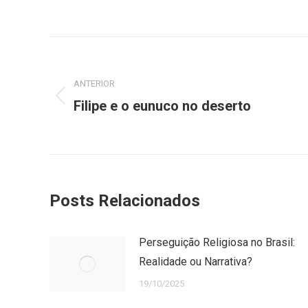
Navegação
de
ANTERIOR
Post
post:
Filipe e o eunuco no deserto
anterior:
Posts Relacionados
Perseguição Religiosa no Brasil:
Realidade ou Narrativa?
19/10/2025