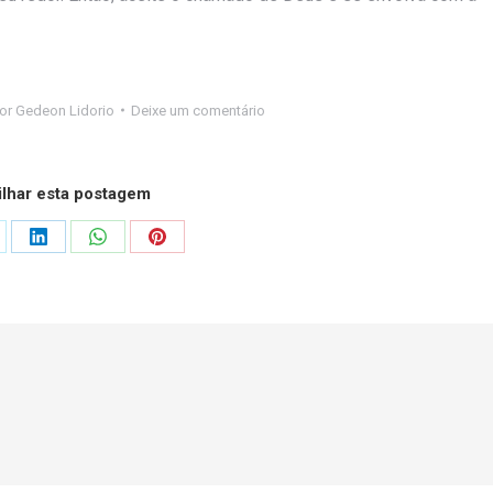
or
Gedeon Lidorio
Deixe um comentário
lhar esta postagem
are
Share
Share
Share
on
on
on
LinkedIn
WhatsApp
Pinterest