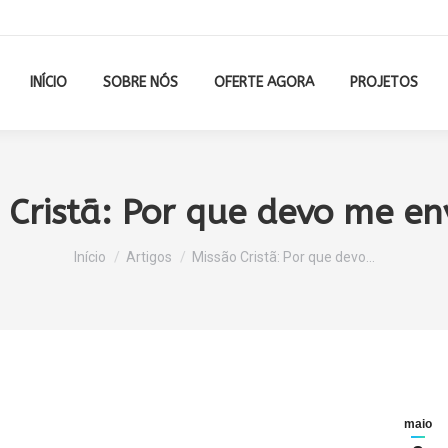
INÍCIO
SOBRE NÓS
OFERTE AGORA
PROJETOS
 Cristã: Por que devo me en
Você está aqui:
Início
Artigos
Missão Cristã: Por que devo…
maio