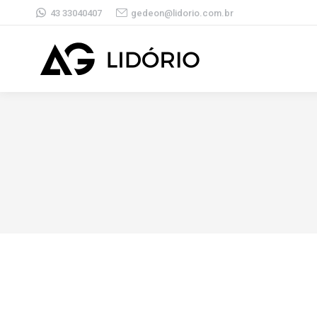
43 33040407
gedeon@lidorio.com.br