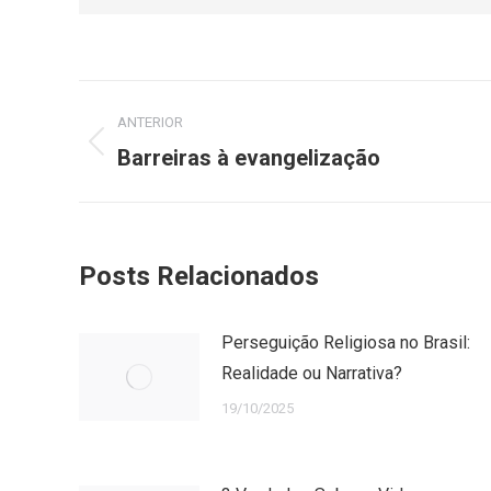
Navegação
ANTERIOR
de
Post
Barreiras à evangelização
anterior:
post:
Posts Relacionados
Perseguição Religiosa no Brasil:
Realidade ou Narrativa?
19/10/2025