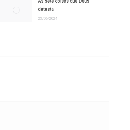
As sete coisas que Deus
detesta
23/06/2024