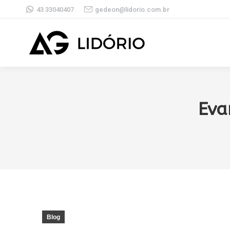
43 33040407
gedeon@lidorio.com.br
Eva
Blog