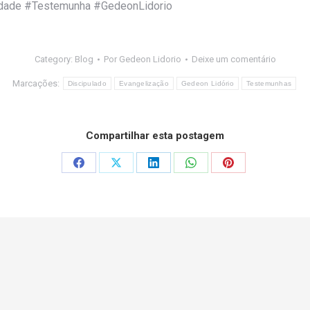
dade #Testemunha #GedeonLidorio
Category:
Blog
Por
Gedeon Lidorio
Deixe um comentário
Marcações:
Discipulado
Evangelização
Gedeon Lidório
Testemunhas
Compartilhar esta postagem
Share
Share
Share
Share
Share
on
on
on
on
on
Facebook
X
LinkedIn
WhatsApp
Pinterest