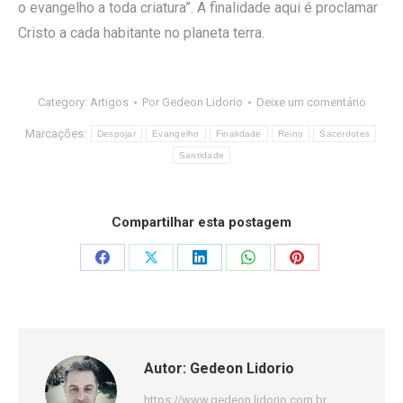
o evangelho a toda criatura”. A finalidade aqui é proclamar
Cristo a cada habitante no planeta terra.
Category:
Artigos
Por
Gedeon Lidorio
Deixe um comentário
Marcações:
Despojar
Evangelho
Finalidade
Reino
Sacerdotes
Santidade
Compartilhar esta postagem
Share
Share
Share
Share
Share
on
on
on
on
on
Facebook
X
LinkedIn
WhatsApp
Pinterest
Autor:
Gedeon Lidorio
https://www.gedeon.lidorio.com.br