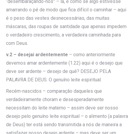
“desembaraçando-nos” – lá, é como se algo estivesse
amarrando o pé de modo que fica difícil o caminhar – aqui
é o peso das vestes desnecessárias, das muitas
máscaras, das roupas de santidade que apenas impedem
o verdadeiro crescimento, a verdadeira caminhada para
com Deus.
v.2 – desejai ardentemente
– como anteriormente
devemos amar ardentemente (1.22) aqui é o desejo que
deve ser ardente – desejo de quê? DESEJO PELA
PALAVRA DE DEUS. O genuíno leite espiritual.
Recém-nascidos – comparação daqueles que
verdadeiramente choram e desesperadamente
necessitam do leite materno – assim deve ser nosso
desejo pelo genuíno leite espiritual – o alimento (a palavra
de Deus) ter está sendo transmitida a nós de maneira a
satisfazer nosso desejo ardente – mas deve ser um