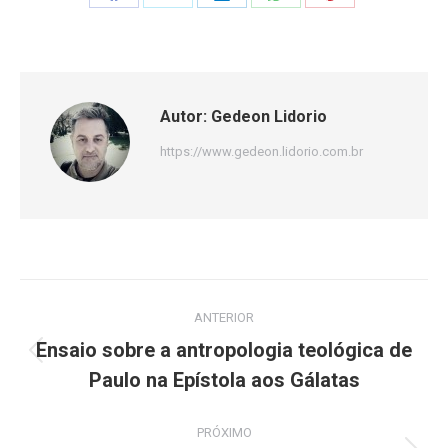
Share
Share
Share
Share
Share
on
on
on
on
on
Facebook
X
LinkedIn
WhatsApp
Pinterest
Autor:
Gedeon Lidorio
https://www.gedeon.lidorio.com.br
Navegação
ANTERIOR
de
Ensaio sobre a antropologia teológica de
Post
post:
Paulo na Epístola aos Gálatas
anterior:
PRÓXIMO