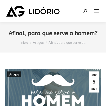
Afinal, para que serve o homem?
Você está aqui:
Início
Artigos
Afinal, para que serve o…
Artigos
ago
5
2022