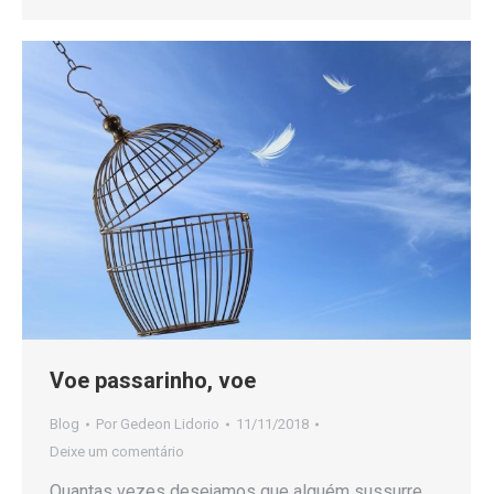
Voe passarinho, voe
Blog
Por
Gedeon Lidorio
11/11/2018
Deixe um comentário
Quantas vezes desejamos que alguém sussurre