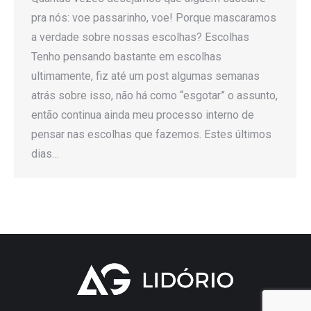
pra nós: voe passarinho, voe! Porque mascaramos
a verdade sobre nossas escolhas? Escolhas
Tenho pensando bastante em escolhas
ultimamente, fiz até um post algumas semanas
atrás sobre isso, não há como “esgotar” o assunto,
então continua ainda meu processo interno de
pensar nas escolhas que fazemos. Estes últimos
dias…