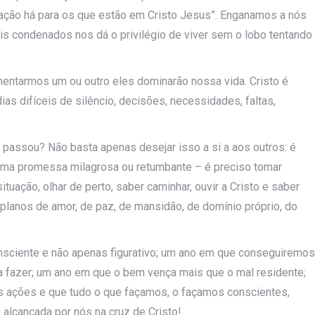
nação há para os que estão em Cristo Jesus”. Enganamos a nós
 condenados nos dá o privilégio de viver sem o lobo tentando
entarmos um ou outro eles dominarão nossa vida. Cristo é
as difíceis de silêncio, decisões, necessidades, faltas,
passou? Não basta apenas desejar isso a si a aos outros: é
 uma promessa milagrosa ou retumbante – é preciso tomar
ituação, olhar de perto, saber caminhar, ouvir a Cristo e saber
 planos de amor, de paz, de mansidão, de domínio próprio, do
nsciente e não apenas figurativo; um ano em que conseguiremos
a fazer; um ano em que o bem vença mais que o mal residente;
 ações e que tudo o que façamos, o façamos conscientes,
i alcançada por nós na cruz de Cristo!