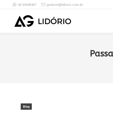
43 33040407
gedeon@lidorio.com.br
Passa
Blog