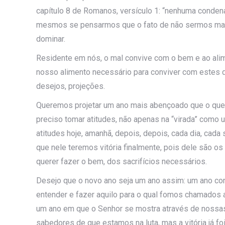
capítulo 8 de Romanos, versículo 1: “nenhuma conde
mesmos se pensarmos que o fato de não sermos mais
dominar.
Residente em nós, o mal convive com o bem e ao alim
nosso alimento necessário para conviver com estes di
desejos, projeções.
Queremos projetar um ano mais abençoado que o que 
preciso tomar atitudes, não apenas na “virada” como
atitudes hoje, amanhã, depois, depois, cada dia, cada s
que nele teremos vitória finalmente, pois dele são os
querer fazer o bem, dos sacrifícios necessários.
Desejo que o novo ano seja um ano assim: um ano co
entender e fazer aquilo para o qual fomos chamados 
um ano em que o Senhor se mostra através de nossas
sabedores de que estamos na luta, mas a vitória já fo