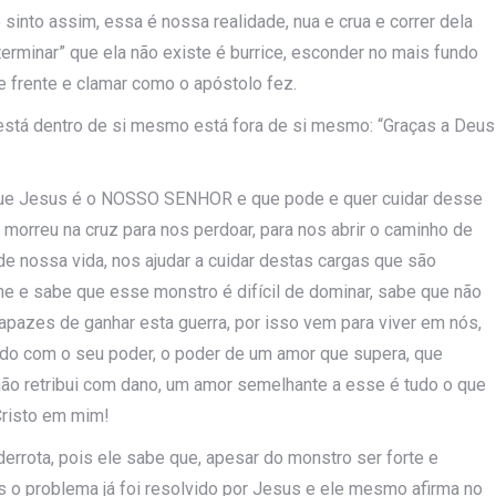
 sinto assim, essa é nossa realidade, nua e crua e correr dela
eterminar” que ela não existe é burrice, esconder no mais fundo
e frente e clamar como o apóstolo fez.
 está dentro de si mesmo está fora de si mesmo: “Graças a Deus
r que Jesus é o NOSSO SENHOR e que pode e quer cuidar desse
 morreu na cruz para nos perdoar, para nos abrir o caminho de
e nossa vida, nos ajudar a cuidar destas cargas que são
e e sabe que esse monstro é difícil de dominar, sabe que não
pazes de ganhar esta guerra, por isso vem para viver em nós,
ndo com o seu poder, o poder de um amor que supera, que
 não retribui com dano, um amor semelhante a esse é tudo o que
 Cristo em mim!
errota, pois ele sabe que, apesar do monstro ser forte e
s o problema já foi resolvido por Jesus e ele mesmo afirma no