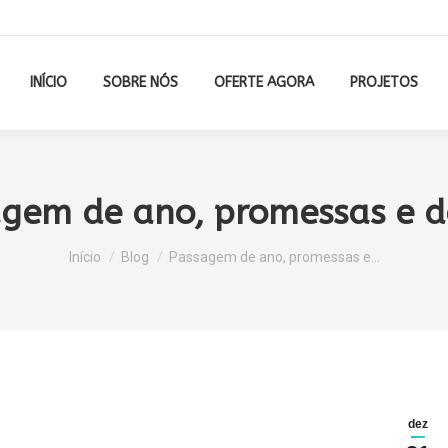
INÍCIO
SOBRE NÓS
OFERTE AGORA
PROJETOS
gem de ano, promessas e d
Você está aqui:
Início
Blog
Passagem de ano, promessas e…
dez