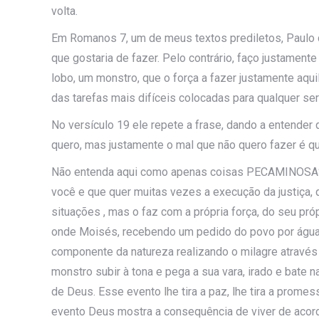
volta.
Em Romanos 7, um de meus textos prediletos, Paulo di
que gostaria de fazer. Pelo contrário, faço justament
lobo, um monstro, que o força a fazer justamente aqu
das tarefas mais difíceis colocadas para qualquer se
No versículo 19 ele repete a frase, dando a entender 
quero, mas justamente o mal que não quero fazer é que
Não entenda aqui como apenas coisas PECAMINOSAS, 
você e que quer muitas vezes a execução da justiça, q
situações , mas o faz com a própria força, do seu pr
onde Moisés, recebendo um pedido do povo por água
componente da natureza realizando o milagre através
monstro subir à tona e pega a sua vara, irado e bate 
de Deus. Esse evento lhe tira a paz, lhe tira a promess
evento Deus mostra a consequência de viver de acord