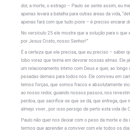
dor, a morte, o estrago – Paulo se sente assim, eu me
apenas levará a batalha para outras áreas da vida, “d
apenas fará com que tudo piore – é preciso encarar d
No versículo 25 ele mostra que a solução para o que
por Jesus Cristo, nosso Senhor!”
É a certeza que ele precisa, que eu preciso – sabe
lobo voraz que teima em devorar nossas almas. Ele já
um relacionamento íntimo com Deus e quer, ao longo d
pesadas demais para todos nós. Ele conviveu em carn
temos forças, que somos fracos e absolutamente inca
ao nosso redor, guiando nossos passos, nos revesti
perdoa, que sacrifica-se que se dá, que entrega, que
almejo viver , por isso persigo de perto esta vida de
Paulo não quer nos deixar com o peso da morte e da d
termos que aprender a conviver com ele todos os dia