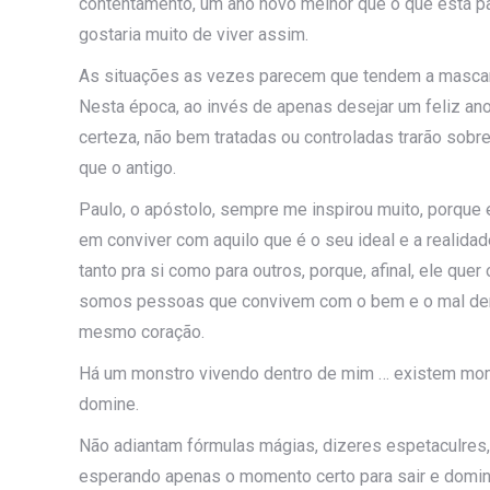
contentamento, um ano novo melhor que o que está 
gostaria muito de viver assim.
As situações as vezes parecem que tendem a mascara
Nesta época, ao invés de apenas desejar um feliz ano
certeza, não bem tratadas ou controladas trarão sobr
que o antigo.
Paulo, o apóstolo, sempre me inspirou muito, porque
em conviver com aquilo que é o seu ideal e a realida
tanto pra si como para outros, porque, afinal, ele qu
somos pessoas que convivem com o bem e o mal de
mesmo coração.
Há um monstro vivendo dentro de mim … existem mome
domine.
Não adiantam fórmulas mágias, dizeres espetaculres, d
esperando apenas o momento certo para sair e domina