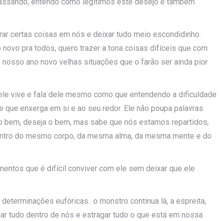
passando; entendo como legítimos este desejo e também
r certas coisas em nós e deixar tudo meio escondidinho.
 novo pra todos, quero trazer a tona coisas difíceis que com
e nosso ano novo velhas situações que o farão ser ainda pior
 ele vive e fala dele mesmo como que entendendo a dificuldade
de que enxerga em si e ao seu redor. Ele não poupa palavras
er o bem, deseja o bem, mas sabe que nós estamos repartidos,
ntro do mesmo corpo, da mesma alma, da mesma mente e do
ntos que é difícil conviver com ele sem deixar que ele
eterminações eufóricas.. o monstro continua lá, a espreita,
r tudo dentro de nós e estragar tudo o que está em nossa