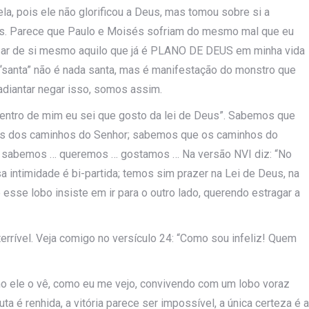
ela, pois ele não glorificou a Deus, mas tomou sobre si a
us. Parece que Paulo e Moisés sofriam do mesmo mal que eu
lizar de si mesmo aquilo que já é PLANO DE DEUS em minha vida
 “santa” não é nada santa, mas é manifestação do monstro que
 adiantar negar isso, somos assim.
Dentro de mim eu sei que gosto da lei de Deus”. Sabemos que
s dos caminhos do Senhor; sabemos que os caminhos do
; sabemos … queremos … gostamos … Na versão NVI diz: “No
a intimidade é bi-partida; temos sim prazer na Lei de Deus, na
sse lobo insiste em ir para o outro lado, querendo estragar a
errível. Veja comigo no versículo 24: “Como sou infeliz! Quem
omo ele o vê, como eu me vejo, convivendo com um lobo voraz
ta é renhida, a vitória parece ser impossível, a única certeza é a