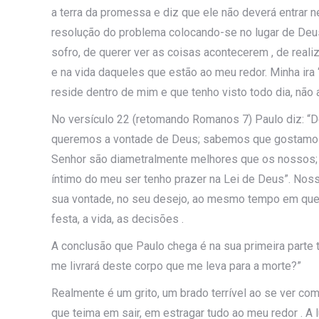
a terra da promessa e diz que ele não deverá entrar n
resolução do problema colocando-se no lugar de De
sofro, de querer ver as coisas acontecerem , de rea
e na vida daqueles que estão ao meu redor. Minha ira
reside dentro de mim e que tenho visto todo dia, não
No versículo 22 (retomando Romanos 7) Paulo diz: “
queremos a vontade de Deus; sabemos que gostamo
Senhor são diametralmente melhores que os nossos
íntimo do meu ser tenho prazer na Lei de Deus”. Noss
sua vontade, no seu desejo, ao mesmo tempo em que e
festa, a vida, as decisões .
A conclusão que Paulo chega é na sua primeira parte t
me livrará deste corpo que me leva para a morte?”
Realmente é um grito, um brado terrível ao se ver c
que teima em sair, em estragar tudo ao meu redor . A lu