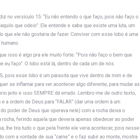
z no versículo 15: “Eu não entendo o que faço, pois não faço o
e aquilo que odeio”. Ele entende e sabe que existe uma luta, um
ilo que ele não gostaria de fazer. Conviver com esse lobo é uma
r humano.
que isso é algo pra ele muito forte: “Pois não faço o bem que
 eu faço”. O lobo está lá, dentro de cada um de nós.
pois esse lobo é um parasita que vive dentro de mim e de
uer se inflamar para ver acontecer algo diferente, para mudar as
óprio jeito e isso SEMPRE dá errado. Lembro-me de outro texto,
 e a ordem de Deus para “FALAR” (dar uma ordem à um
 do poder de Deus que operava nele) com a rocha deixa o
na rocha, ferindo aquela que deveria apenas obedecer ao poder
a, lhe tira tudo o que pela frente ele veria acontecer, pois nesse
o com a vontade de sua “carne” e o faz subir ao monte, mostra