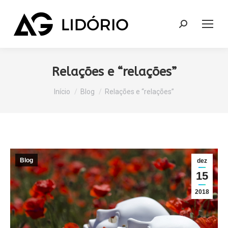
Search:
Relações e “relações”
Você está aqui:
Início
Blog
Relações e “relações”
Blog
dez
15
2018