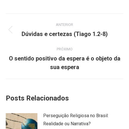
Navegação
ANTERIOR
de
Post
Dúvidas e certezas (Tiago 1.2-8)
anterior:
post:
PRÓXIMO
O sentido positivo da espera é o objeto da
Próximo
sua espera
post:
Posts Relacionados
Perseguição Religiosa no Brasil:
Realidade ou Narrativa?