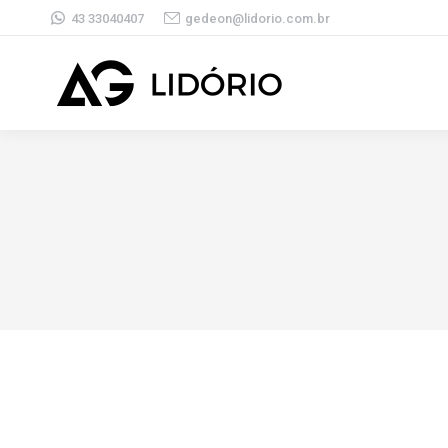
43 33040407
gedeon@lidorio.com.br