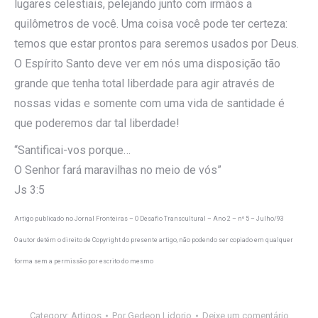
lugares celestiais, pelejando junto com irmãos a
quilômetros de você. Uma coisa você pode ter certeza:
temos que estar prontos para seremos usados por Deus.
O Espírito Santo deve ver em nós uma disposição tão
grande que tenha total liberdade para agir através de
nossas vidas e somente com uma vida de santidade é
que poderemos dar tal liberdade!
“Santificai-vos porque…
O Senhor fará maravilhas no meio de vós”
Js 3:5
Artigo publicado no Jornal Fronteiras – O Desafio Transcultural – Ano 2 – nº 5 – Julho/93
O autor detém o direito de Copyright do presente artigo, não podendo ser copiado em qualquer
forma sem a permissão por escrito do mesmo
Category:
Artigos
Por
Gedeon Lidorio
Deixe um comentário