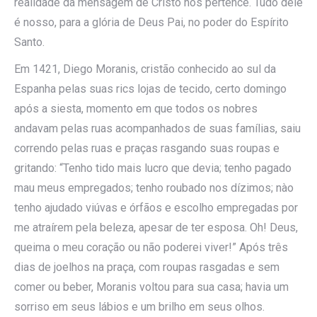
realidade da mensagem de Cristo nos pertence. Tudo dele
é nosso, para a glória de Deus Pai, no poder do Espírito
Santo.
Em 1421, Diego Moranis, cristão conhecido ao sul da
Espanha pelas suas rics lojas de tecido, certo domingo
após a siesta, momento em que todos os nobres
andavam pelas ruas acompanhados de suas famílias, saiu
correndo pelas ruas e praças rasgando suas roupas e
gritando: “Tenho tido mais lucro que devia; tenho pagado
mau meus empregados; tenho roubado nos dízimos; nào
tenho ajudado viúvas e órfãos e escolho empregadas por
me atraírem pela beleza, apesar de ter esposa. Oh! Deus,
queima o meu coração ou não poderei viver!” Após três
dias de joelhos na praça, com roupas rasgadas e sem
comer ou beber, Moranis voltou para sua casa; havia um
sorriso em seus lábios e um brilho em seus olhos.