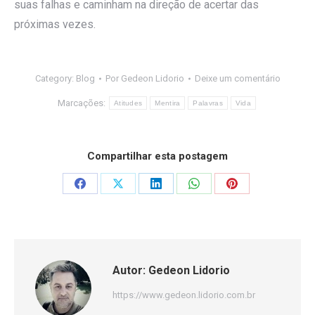
suas falhas e caminham na direção de acertar das
próximas vezes.
Category:
Blog
Por
Gedeon Lidorio
Deixe um comentário
Marcações:
Atitudes
Mentira
Palavras
Vida
Compartilhar esta postagem
Share
Share
Share
Share
Share
on
on
on
on
on
Facebook
X
LinkedIn
WhatsApp
Pinterest
Autor:
Gedeon Lidorio
https://www.gedeon.lidorio.com.br