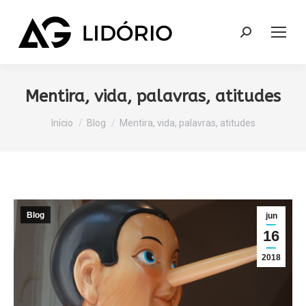
Search:
Mentira, vida, palavras, atitudes
Você está aqui:
Início
Blog
Mentira, vida, palavras, atitudes
Blog
jun
16
2018