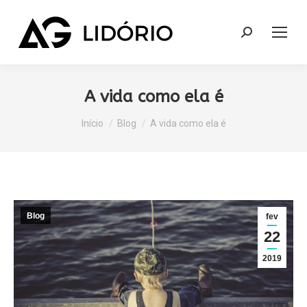
Search:
A vida como ela é
Você está aqui:
Início
Blog
A vida como ela é
Blog
fev
22
2019