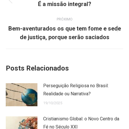
de
Post
É a missão integral?
anterior:
post:
PRÓXIMO
Bem-aventurados os que tem fome e sede
Próximo
de justiça, porque serão saciados
post:
Posts Relacionados
Perseguição Religiosa no Brasil:
Realidade ou Narrativa?
19/10/2025
Cristianismo Global: o Novo Centro da
Fé no Século XXI