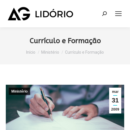
Search:
Currículo e Formação
Você está aqui:
Início
Ministério
Currículo e Formação
Ministério
mar
31
2009