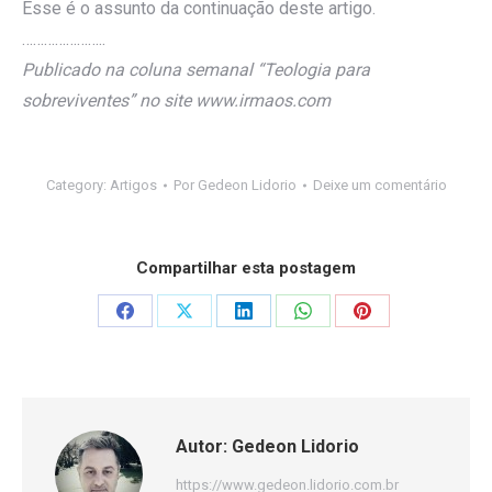
Esse é o assunto da continuação deste artigo.
…………………..
Publicado na coluna semanal “Teologia para
sobreviventes” no site www.irmaos.com
Category:
Artigos
Por
Gedeon Lidorio
Deixe um comentário
Compartilhar esta postagem
Share
Share
Share
Share
Share
on
on
on
on
on
Facebook
X
LinkedIn
WhatsApp
Pinterest
Autor:
Gedeon Lidorio
https://www.gedeon.lidorio.com.br