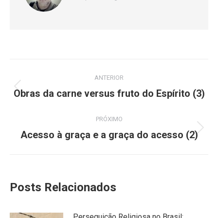
Navegação
ANTERIOR
de
Post
Obras da carne versus fruto do Espírito (3)
anterior:
post:
PRÓXIMO
Próximo
Acesso à graça e a graça do acesso (2)
post:
Posts Relacionados
Perseguição Religiosa no Brasil: