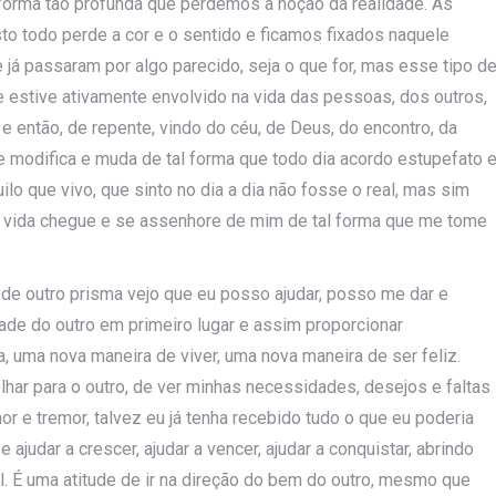
forma tão profunda que perdemos a noção da realidade. Às
sto todo perde a cor e o sentido e ficamos fixados naquele
 já passaram por algo parecido, seja o que for, mas esse tipo d
e estive ativamente envolvido na vida das pessoas, dos outros,
 então, de repente, vindo do céu, de Deus, do encontro, da
e modifica e muda de tal forma que todo dia acordo estupefato 
ilo que vivo, que sinto no dia a dia não fosse o real, mas sim
 vida chegue e se assenhore de mim de tal forma que me tome
de outro prisma vejo que eu posso ajudar, posso me dar e
idade do outro em primeiro lugar e assim proporcionar
, uma nova maneira de viver, uma nova maneira de ser feliz.
olhar para o outro, de ver minhas necessidades, desejos e faltas
or e tremor, talvez eu já tenha recebido tudo o que eu poderia
 ajudar a crescer, ajudar a vencer, ajudar a conquistar, abrindo
 É uma atitude de ir na direção do bem do outro, mesmo que