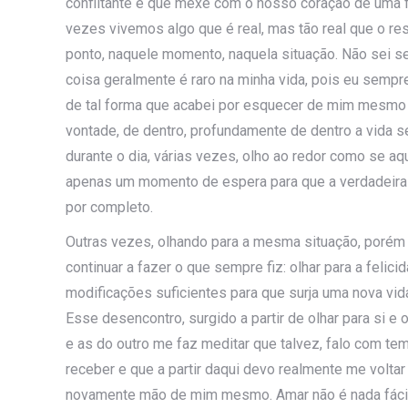
conflitante e que mexe com o nosso coração de uma 
vezes
vivemos algo que é real, mas tão real que o re
ponto, naquele momento, naquela situação. Não sei se
coisa geralmente é raro na minha vida, pois eu sempr
de tal forma que acabei por esquecer de mim mesmo e
vontade, de dentro, profundamente de dentro a vida s
durante o dia, várias vezes, olho ao redor como se aqu
apenas um momento de espera para que a verdadeira
por completo.
Outras vezes, olhando para a mesma situação, porém 
continuar a fazer o que sempre fiz: olhar para a felic
modificações suficientes para que surja uma nova vida
Esse desencontro, surgido a partir de olhar para si e 
e as do outro me faz meditar que talvez, falo com tem
receber e que a partir daqui devo realmente me voltar e
novamente mão de mim mesmo. Amar não é nada fácil.