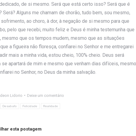
 dedicado, de si mesmo. Será que está certo isso? Será que é
? Será? Alguns me chamam de chorão, tudo bem, sou mesmo,
ofrimento, ao choro, à dor, à negação de si mesmo para que
bo, pelo que recebi, muito feliz e Deus é minha testemunha que
sso, mesmo que os tempos mudem, mesmo que as situações
a figueira não floresça, confiarei no Senhor e me entregarei
vadir mais a minha vida, estou cheio, 100% cheio. Deus será
ca se apartará de mim e mesmo que venham dias difíceis, mesm
nfiarei no Senhor, no Deus da minha salvação.
deon Lidorio
Deixe um comentário
Desabafo
Felicidade
Realidade
lhar esta postagem