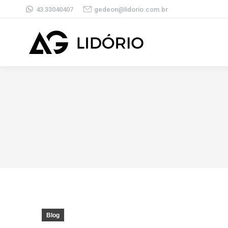
43 33040407
gedeon@lidorio.com.br
Blog