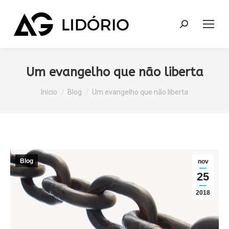
Search:
Um evangelho que não liberta
Você está aqui:
Início
Blog
Um evangelho que não liberta
Blog
nov
25
2018