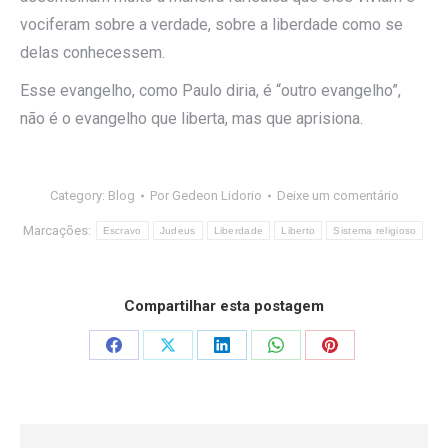
vociferam sobre a verdade, sobre a liberdade como se
delas conhecessem.
Esse evangelho, como Paulo diria, é “outro evangelho”,
não é o evangelho que liberta, mas que aprisiona.
Category:
Blog
Por
Gedeon Lidorio
Deixe um comentário
Marcações:
Escravo
Judeus
Liberdade
Liberto
Sistema religioso
Compartilhar esta postagem
Share
Share
Share
Share
Share
on
on
on
on
on
Facebook
X
LinkedIn
WhatsApp
Pinterest