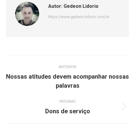
Autor:
Gedeon Lidorio
https://www.gedeon.lidorio.com.br
Navegação
ANTERIOR
de
Nossas atitudes devem acompanhar nossas
Post
post:
palavras
anterior:
PRÓXIMO
Próximo
Dons de serviço
post: