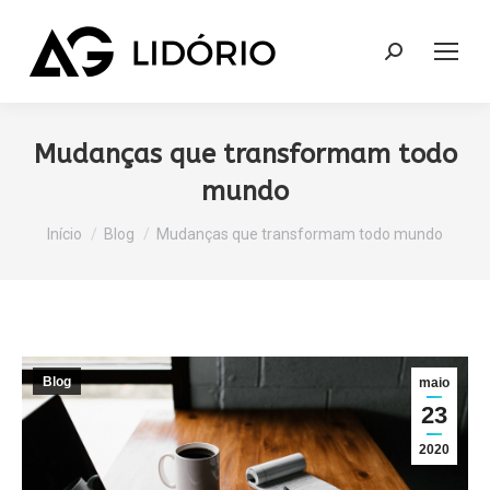
Search:
Mudanças que transformam todo
mundo
Você está aqui:
Início
Blog
Mudanças que transformam todo mundo
Blog
maio
23
2020