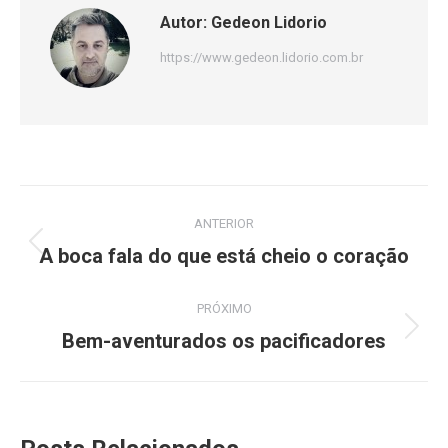
Autor:
Gedeon Lidorio
https://www.gedeon.lidorio.com.br
Navegação
ANTERIOR
de
Post
A boca fala do que está cheio o coração
anterior:
post:
PRÓXIMO
Próximo
Bem-aventurados os pacificadores
post: