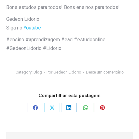
Bons estudos para todos! Bons ensinos para todos!
Gedeon Lidorio
Siga no
Youtube
#ensino #aprendizagem #ead #estudoonline
#GedeonLidorio #Lidorio
Category:
Blog
Por
Gedeon Lidorio
Deixe um comentário
Compartilhar esta postagem
Share
Share
Share
Share
Share
on
on
on
on
on
Facebook
X
LinkedIn
WhatsApp
Pinterest