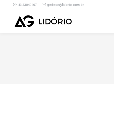
43 33040407
gedeon@lidorio.com.br