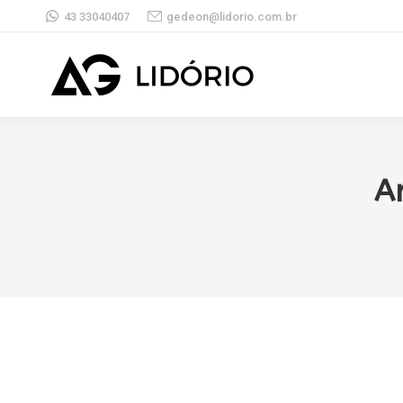
43 33040407
gedeon@lidorio.com.br
A