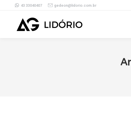
43 33040407
gedeon@lidorio.com.br
Ar