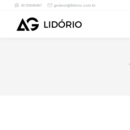
43 33040407
gedeon@lidorio.com.br