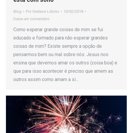
Blog
Por
Gedeon Lidorio
10/02/2018
Deixe um comentário
Como esperar grande coisas de mim se fui
educado e formado para não esperar grandes
coisas de mim? Existe sempre a opção de
pensarmos bem ou mal sobre nós. Jesus nos
ensina que devemos amar os outros (coisa boa) e
que para isso acontecer é preciso que amem as
outros assim como amam a si…