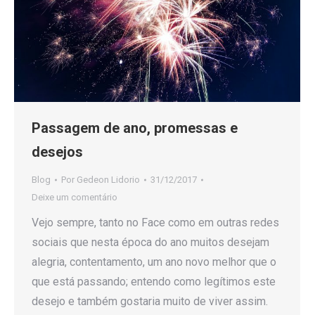
Passagem de ano, promessas e
desejos
Blog
Por
Gedeon Lidorio
31/12/2017
Deixe um comentário
Vejo sempre, tanto no Face como em outras redes
sociais que nesta época do ano muitos desejam
alegria, contentamento, um ano novo melhor que o
que está passando; entendo como legítimos este
desejo e também gostaria muito de viver assim.