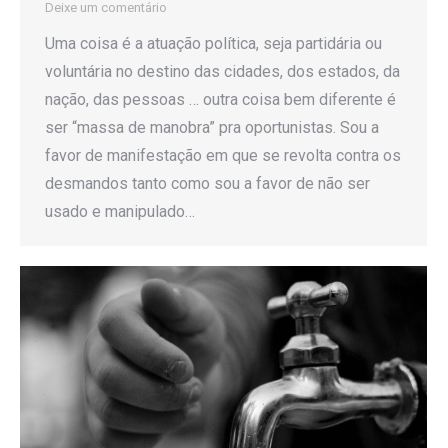
Deixe um comentário
Uma coisa é a atuação política, seja partidária ou
voluntária no destino das cidades, dos estados, da
nação, das pessoas … outra coisa bem diferente é
ser “massa de manobra” pra oportunistas. Sou a
favor de manifestação em que se revolta contra os
desmandos tanto como sou a favor de não ser
usado e manipulado…