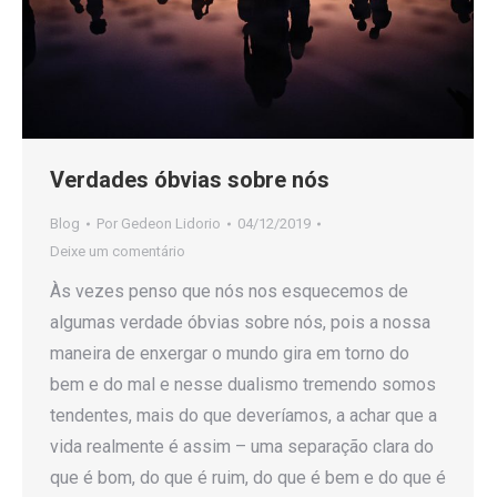
Verdades óbvias sobre nós
Blog
Por
Gedeon Lidorio
04/12/2019
Deixe um comentário
Às vezes penso que nós nos esquecemos de
algumas verdade óbvias sobre nós, pois a nossa
maneira de enxergar o mundo gira em torno do
bem e do mal e nesse dualismo tremendo somos
tendentes, mais do que deveríamos, a achar que a
vida realmente é assim – uma separação clara do
que é bom, do que é ruim, do que é bem e do que é