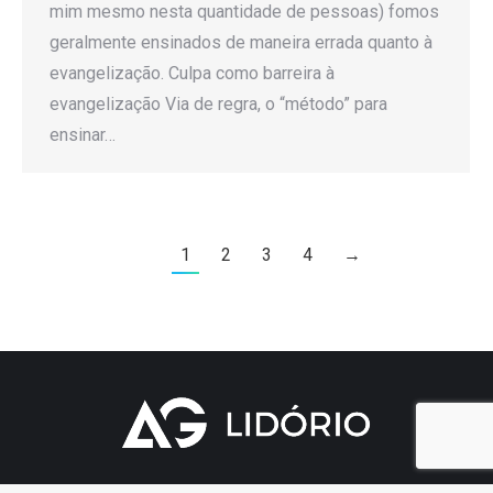
mim mesmo nesta quantidade de pessoas) fomos
geralmente ensinados de maneira errada quanto à
evangelização. Culpa como barreira à
evangelização Via de regra, o “método” para
ensinar…
1
2
3
4
→