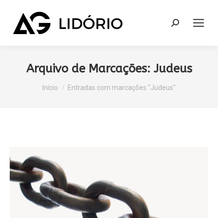
Search:
Arquivo de Marcações:
Judeus
Você está aqui:
Início
Entradas com marcações "Judeus"