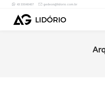
43 33040407
gedeon@lidorio.com.br
Ar