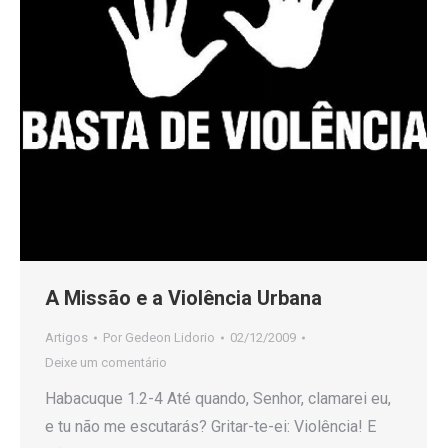
A Missão e a Violência Urbana
Artigos
Por
Gedeon Lidorio
02/12/2009
Deixe um comentário
Habacuque 1.2-4 Até quando, Senhor, clamarei eu,
e tu não me escutarás? Gritar-te-ei: Violência! E