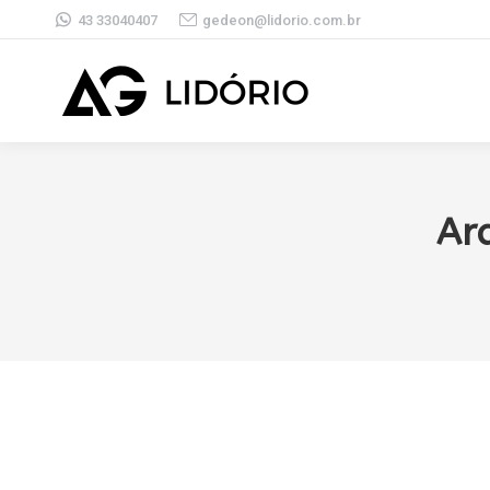
43 33040407
gedeon@lidorio.com.br
Ar