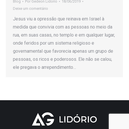
Blog
Por
Gedeon Lidorio
18/06/2019
Deixe um comentário
Jesus viu a opressão que reinava em Israel à
medida que convivia com as pessoas no meio da
rua, em suas casas, no templo e em qualquer lugar,
onde feridos por um sistema religioso e
governamental que favorecia apenas um grupo de
pessoas, os ricos e poderosos. Ele não se calou,
ele pregava o arrependimento…