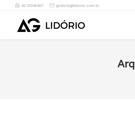
43 33040407
gedeon@lidorio.com.br
Arq