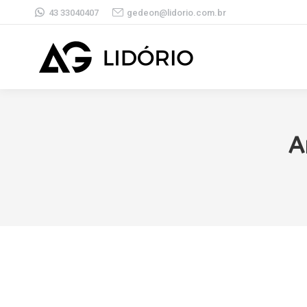
43 33040407
gedeon@lidorio.com.br
A