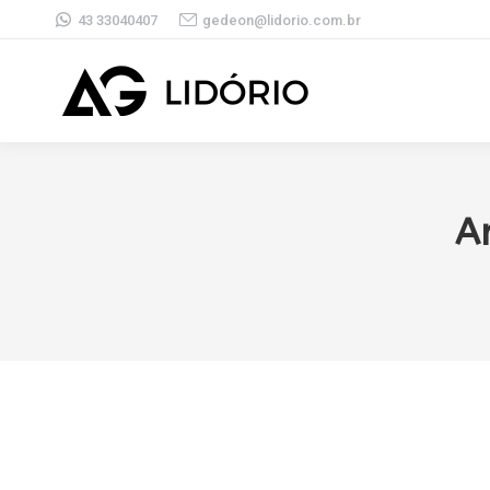
43 33040407
gedeon@lidorio.com.br
A