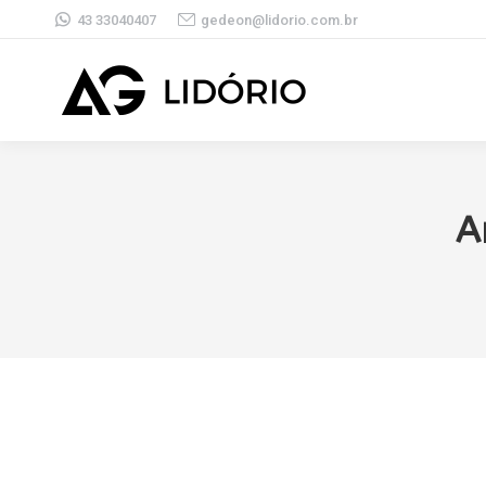
43 33040407
gedeon@lidorio.com.br
A