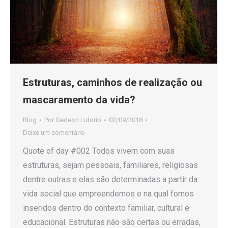
Estruturas, caminhos de realização ou
mascaramento da vida?
Blog
Por
Gedeon Lidorio
02/09/2018
Deixe um comentário
Quote of day #002 Todos vivem com suas
estruturas, sejam pessoais, familiares, religiosas
dentre outras e elas são determinadas a partir da
vida social que empreendemos e na qual fomos
inseridos dentro do contexto familiar, cultural e
educacional. Estruturas não são certas ou erradas,